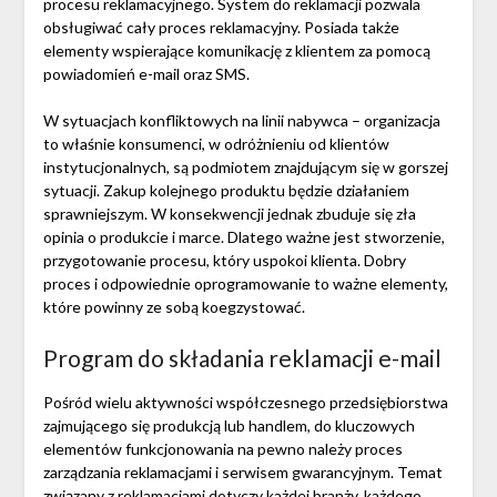
procesu reklamacyjnego. System do reklamacji pozwala
obsługiwać cały proces reklamacyjny. Posiada także
elementy wspierające komunikację z klientem za pomocą
powiadomień e-mail oraz SMS.
W sytuacjach konfliktowych na linii nabywca – organizacja
to właśnie konsumenci, w odróżnieniu od klientów
instytucjonalnych, są podmiotem znajdującym się w gorszej
sytuacji. Zakup kolejnego produktu będzie działaniem
sprawniejszym. W konsekwencji jednak zbuduje się zła
opinia o produkcie i marce. Dlatego ważne jest stworzenie,
przygotowanie procesu, który uspokoi klienta. Dobry
proces i odpowiednie oprogramowanie to ważne elementy,
które powinny ze sobą koegzystować.
Program do składania reklamacji e-mail
Pośród wielu aktywności współczesnego przedsiębiorstwa
zajmującego się produkcją lub handlem, do kluczowych
elementów funkcjonowania na pewno należy proces
zarządzania reklamacjami i serwisem gwarancyjnym. Temat
związany z reklamacjami dotyczy każdej branży, każdego