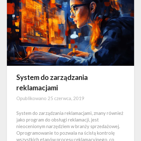
System do zarządzania
reklamacjami
Opublikowano
25 czerwca, 2019
System do zarządzania reklamacjami, znany również
jako program do obsługi reklamacji, jest
nieocenionym narzędziem w branży sprzedażowej.
Oprogramowanie to pozwala na ścisłą kontrolę
wszystkich etapów procesu reklamacyjnego, co