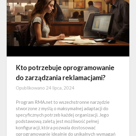
Kto potrzebuje oprogramowanie
do zarządzania reklamacjami?
Opublikowano
24 lipca, 2024
Program RMA.net to wszechstronne narzędzie
stworzone z myślą o maksymalnej adaptacji do
specyficznych potrzeb każdej organizacji. Jego
podstawową zaletą jest możliwość pełnej
konfiguracji, która pozwala dostosować
oprogramowanie idealnie do unikalnych wymagań