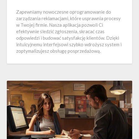
Zapewniamy nowoczesne oprogramowanie do
zarządzania reklamacjami, które usprawnia procesy
w Twojej firmie. Nasza aplikacja pozwoli Ci
efektywnie śledzić zgłoszenia, skracać czas
odpowiedzi i budować satysfakcję klientów. Dzięki
intuicyjnemu interfejsowi szybko wdrożysz system i
zoptymalizujesz obsługę posprzedażową.