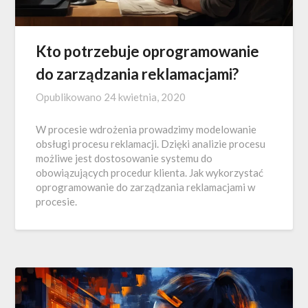
Kto potrzebuje oprogramowanie
do zarządzania reklamacjami?
Opublikowano
24 kwietnia, 2020
W procesie wdrożenia prowadzimy modelowanie
obsługi procesu reklamacji. Dzięki analizie procesu
możliwe jest dostosowanie systemu do
obowiązujących procedur klienta. Jak wykorzystać
oprogramowanie do zarządzania reklamacjami w
procesie.