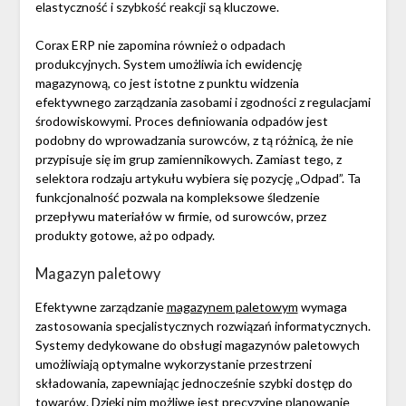
elastyczność i szybkość reakcji są kluczowe.
Corax ERP nie zapomina również o odpadach
produkcyjnych. System umożliwia ich ewidencję
magazynową, co jest istotne z punktu widzenia
efektywnego zarządzania zasobami i zgodności z regulacjami
środowiskowymi. Proces definiowania odpadów jest
podobny do wprowadzania surowców, z tą różnicą, że nie
przypisuje się im grup zamiennikowych. Zamiast tego, z
selektora rodzaju artykułu wybiera się pozycję „Odpad”. Ta
funkcjonalność pozwala na kompleksowe śledzenie
przepływu materiałów w firmie, od surowców, przez
produkty gotowe, aż po odpady.
Magazyn paletowy
Efektywne zarządzanie
magazynem paletowym
wymaga
zastosowania specjalistycznych rozwiązań informatycznych.
Systemy dedykowane do obsługi magazynów paletowych
umożliwiają optymalne wykorzystanie przestrzeni
składowania, zapewniając jednocześnie szybki dostęp do
towarów. Dzięki nim możliwe jest precyzyjne planowanie