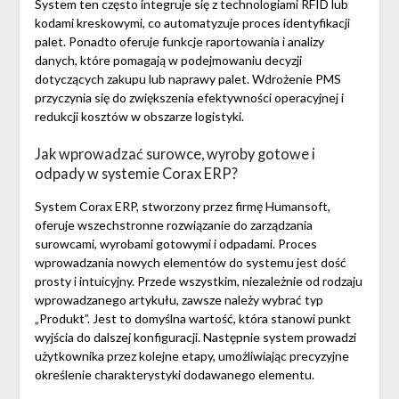
System ten często integruje się z technologiami RFID lub
kodami kreskowymi, co automatyzuje proces identyfikacji
palet. Ponadto oferuje funkcje raportowania i analizy
danych, które pomagają w podejmowaniu decyzji
dotyczących zakupu lub naprawy palet. Wdrożenie PMS
przyczynia się do zwiększenia efektywności operacyjnej i
redukcji kosztów w obszarze logistyki.
Jak wprowadzać surowce, wyroby gotowe i
odpady w systemie Corax ERP?
System Corax ERP, stworzony przez firmę Humansoft,
oferuje wszechstronne rozwiązanie do zarządzania
surowcami, wyrobami gotowymi i odpadami. Proces
wprowadzania nowych elementów do systemu jest dość
prosty i intuicyjny. Przede wszystkim, niezależnie od rodzaju
wprowadzanego artykułu, zawsze należy wybrać typ
„Produkt”. Jest to domyślna wartość, która stanowi punkt
wyjścia do dalszej konfiguracji. Następnie system prowadzi
użytkownika przez kolejne etapy, umożliwiając precyzyjne
określenie charakterystyki dodawanego elementu.