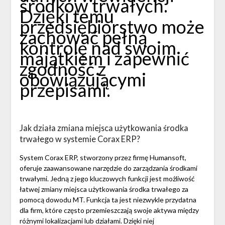
środków trwałych.
Dzięki temu
przedsiębiorstwo może
zachować pełną
kontrolę nad swoim
majątkiem i zapewnić
zgodność z
obowiązującymi
przepisami.
Jak działa zmiana miejsca użytkowania środka
trwałego w systemie Corax ERP?
System Corax ERP, stworzony przez firmę Humansoft,
oferuje zaawansowane narzędzie do zarządzania środkami
trwałymi. Jedną z jego kluczowych funkcji jest możliwość
łatwej zmiany miejsca użytkowania środka trwałego za
pomocą dowodu MT. Funkcja ta jest niezwykle przydatna
dla firm, które często przemieszczają swoje aktywa między
różnymi lokalizacjami lub działami. Dzięki niej