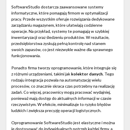
SoftwareStudio dostarcza zaawansowane systemy
informatyczne, które pomagają firmom w optymalizacji
pracy. Przede wszystkim oferuje rozwiązania dedykowane
zarządzaniu magazynem, które ułatwiają codzienne
operacje. Na przykład, systemy te pomagają w szybkiej
inwentaryzacji oraz śledzeniu produktów. W rezultacie,
przedsiębiorstwa zyskują pełną kontrolę nad stanem
swoich zapasów, co jest niezwykle ważne dla sprawnego
funkcjonowania.
Ponadto firma tworzy oprogramowanie, które integruje się
z różnymi urządzeniami, takimi jak
kolektor danych
. Tego
rodzaju integracja pozwala na automatyzację wielu
procesów, co znacznie skraca czas potrzebny na realizację
zadań. Co więcej, pracownicy mogą pracować wydajniej,
ponieważ mają dostęp do aktualnych informacji w czasie
rzeczywistym. W efekcie, minimalizuje to ryzyko błędów
ludzkich i zwiększa precyzję operacji logistycznych.
Oprogramowanie SoftwareStudio jest elastyczne i można
je dostosować do indywidualnych potrzeb każdej firmy, a