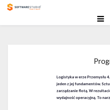
Skip
to
content
Prog
Logistyka w erze Przemysłu 4
jeden z jej fundamentów. Sztu
zarządzanie flotą. W rezultac
wydajność operacyjną. To narz