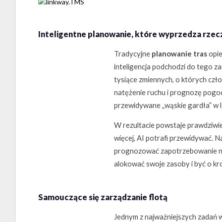
Inteligentne planowanie, które wyprzedza rzec
Tradycyjne
planowanie tras
opie
inteligencja podchodzi do tego z
tysiące zmiennych, o których czło
natężenie ruchu i prognozę pogody
przewidywane „wąskie gardła” w lo
W rezultacie powstaje prawdziwie
więcej, AI potrafi przewidywać. 
prognozować zapotrzebowanie na
alokować swoje zasoby i być o kr
Samouczące się zarządzanie flotą
Jednym z najważniejszych zadań w