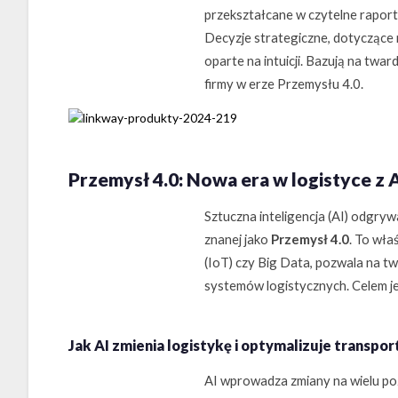
przekształcane w czytelne raporty
Decyzje strategiczne, dotyczące n
oparte na intuicji. Bazują na twa
firmy w erze Przemysłu 4.0.
Przemysł 4.0: Nowa era w logistyce z A
Sztuczna inteligencja (AI) odgryw
znanej jako
Przemysł 4.0
. To wła
(IoT) czy Big Data, pozwala na t
systemów logistycznych. Celem je
Jak AI zmienia logistykę i optymalizuje transpor
AI wprowadza zmiany na wielu po