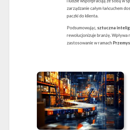
i ludzie współpracują ze sobą w 
zarządzanie całym łańcuchem dos
paczki do klienta.
Podsumowując,
sztuczna inteli
rewolucjonizuje branżę. Wpływa n
zastosowanie w ramach
Przemys