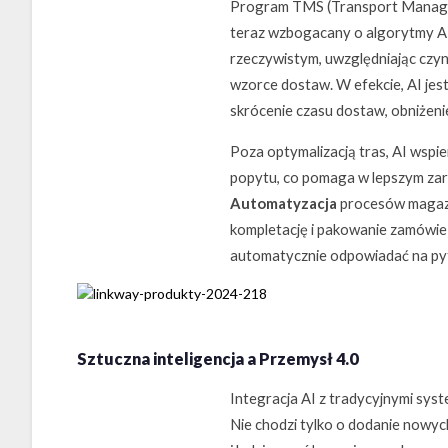
Program TMS (Transport Manageme
teraz wzbogacany o algorytmy AI
rzeczywistym, uwzględniając czyn
wzorce dostaw. W efekcie, AI jest
skrócenie czasu dostaw, obniżenie
Poza optymalizacją tras, AI wspi
popytu, co pomaga w lepszym za
Automatyzacja
procesów magazy
kompletację i pakowanie zamówień
automatycznie odpowiadać na pyta
Sztuczna inteligencja a Przemysł 4.0
Integracja AI z tradycyjnymi syst
Nie chodzi tylko o dodanie nowyc