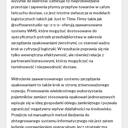
wysyłek do klientów. Eliminuje to nieprzewidziane
przestoje i zapewnia płynny przepływ towarów w całym
łańcuchu dostaw, co jest istotne zwłaszcza w modelach
logistycznych takich jak Just in Time. Firmy takie jak
@softwarestudio-sp–z-o-o- oferują zaawansowane
systemy WMS, które mogą być dostosowane do
specyficznych potrzeb przedsiębiorstwa w zakresie
zarządzania opakowaniami zwrotnymi, co stanowi ważny
krok w cyfryzacji logistyki. W rezultacie poprawia się nie
tylko wewnętrzna efektywność, ale również relacje z
partnerami biznesowymi, którzy mogą liczyć na
terminowość i niezawodność dostaw.
Wdrożenie zaawansowanego systemu zarządzania
opakowaniami to także krok w stronę zrównoważonego
rozwoju. Promowanie wielokrotnego wykorzystania
pojemników zamiast stosowania opakowań jednorazowych
wpisuje się w ideę gospodarki obiegu zamkniętego i pozwala
ograniczyć negatywny wpływ działalności na środowisko.
Przejście od manualnych metod śledzenia do
zintegrowanego systemu informatycznego nie jest zatem
jedynie usprawnieniem operacyjnym, lecz strategiczną