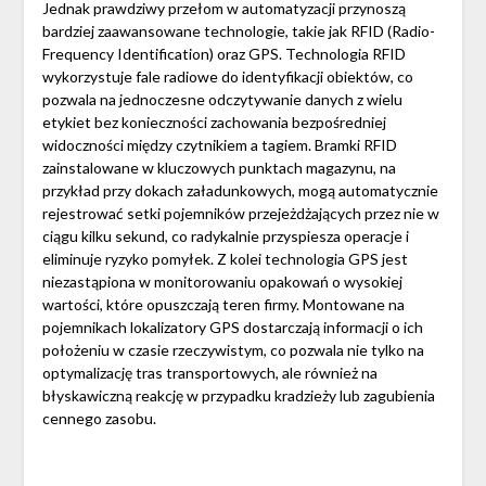
Jednak prawdziwy przełom w automatyzacji przynoszą
bardziej zaawansowane technologie, takie jak RFID (Radio-
Frequency Identification) oraz GPS. Technologia RFID
wykorzystuje fale radiowe do identyfikacji obiektów, co
pozwala na jednoczesne odczytywanie danych z wielu
etykiet bez konieczności zachowania bezpośredniej
widoczności między czytnikiem a tagiem. Bramki RFID
zainstalowane w kluczowych punktach magazynu, na
przykład przy dokach załadunkowych, mogą automatycznie
rejestrować setki pojemników przejeżdżających przez nie w
ciągu kilku sekund, co radykalnie przyspiesza operacje i
eliminuje ryzyko pomyłek. Z kolei technologia GPS jest
niezastąpiona w monitorowaniu opakowań o wysokiej
wartości, które opuszczają teren firmy. Montowane na
pojemnikach lokalizatory GPS dostarczają informacji o ich
położeniu w czasie rzeczywistym, co pozwala nie tylko na
optymalizację tras transportowych, ale również na
błyskawiczną reakcję w przypadku kradzieży lub zagubienia
cennego zasobu.