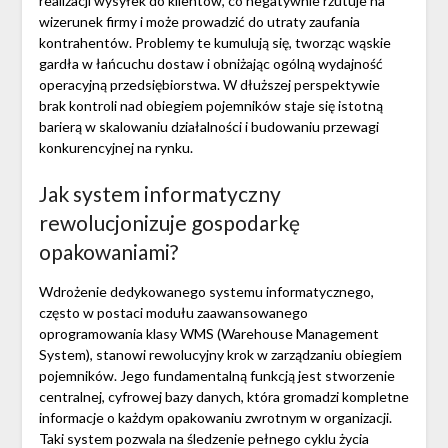
realizacji wysyłek do klientów, co negatywnie rzutuje na
wizerunek firmy i może prowadzić do utraty zaufania
kontrahentów. Problemy te kumulują się, tworząc wąskie
gardła w łańcuchu dostaw i obniżając ogólną wydajność
operacyjną przedsiębiorstwa. W dłuższej perspektywie
brak kontroli nad obiegiem pojemników staje się istotną
barierą w skalowaniu działalności i budowaniu przewagi
konkurencyjnej na rynku.
Jak system informatyczny
rewolucjonizuje gospodarkę
opakowaniami?
Wdrożenie dedykowanego systemu informatycznego,
często w postaci modułu zaawansowanego
oprogramowania klasy WMS (Warehouse Management
System), stanowi rewolucyjny krok w zarządzaniu obiegiem
pojemników. Jego fundamentalną funkcją jest stworzenie
centralnej, cyfrowej bazy danych, która gromadzi kompletne
informacje o każdym opakowaniu zwrotnym w organizacji.
Taki system pozwala na śledzenie pełnego cyklu życia