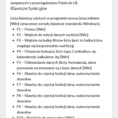
związanych z przystąpieniem Polski do UE.
Klawisze funkcyjne
Lista klawiszy użytych w programie enova (znacznikiem
[Win] oznaczone zostały klawisze standardu Windows).
F1 – Pomoc [Win]
F2 – Wejście do edycji danych na liście [Win]
F3 – Wejście na belkę filtrów listy (jest to belka która
znajduje się bezpośrednio nad listą)
F4 – Otwarcie lookup’a, listy typu ComboBox, np.
kalendarzyk, kalkulator, itp [Win]
F5 – Odświeżanie danych (listy, formularza), dane
ponownie wczytywane są z bazy danych [Win]
F6 – Klawisz do częstej funkcji okna, wykorzystanie
dowolne
F7 – Klawisz do częstej funkcji okna, wykorzystanie
dowolne
F8 – Klawisz do częstej funkcji okna, wykorzystanie
dowolne
F9 – Klawisz do częstej funkcji okna, wykorzystanie
dowolne
F10 – Przejście do menu okna [Win]