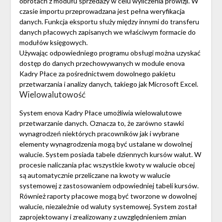
obrotach z modułu sprzedaży w celu wyliczenia prowizji. W
czasie importu przeprowadzana jest pełna weryfikacja
danych. Funkcja eksportu służy między innymi do transferu
danych płacowych zapisanych we właściwym formacie do
modułów księgowych.
Używając odpowiedniego programu obsługi można uzyskać
dostęp do danych przechowywanych w module enova
Kadry Płace za pośrednictwem dowolnego pakietu
przetwarzania i analizy danych, takiego jak Microsoft Excel.
Wielowalutowość
System enova Kadry Płace umożliwia wielowalutowe
przetwarzanie danych. Oznacza to, że zarówno stawki
wynagrodzeń niektórych pracowników jak i wybrane
elementy wynagrodzenia mogą być ustalane w dowolnej
walucie. System posiada tabele dziennych kursów walut. W
procesie naliczania płac wszystkie kwoty w walucie obcej
są automatycznie przeliczane na kwoty w walucie
systemowej z zastosowaniem odpowiedniej tabeli kursów.
Również raporty płacowe mogą być tworzone w dowolnej
walucie, niezależnie od waluty systemowej. System został
zaprojektowany i zrealizowany z uwzględnieniem zmian