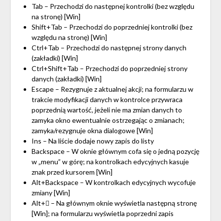
Tab – Przechodzi do następnej kontrolki (bez względu
na stronę) [Win]
Shift+Tab – Przechodzi do poprzedniej kontrolki (bez
względu na stronę) [Win]
Ctrl+Tab – Przechodzi do następnej strony danych
(zakładki) [Win]
Ctrl+Shift+Tab – Przechodzi do poprzedniej strony
danych (zakładki) [Win]
Escape – Rezygnuje z aktualnej akcji; na formularzu w
trakcie modyfikacji danych w kontrolce przywraca
poprzednią wartość, jeżeli nie ma zmian danych to
zamyka okno ewentualnie ostrzegając o zmianach;
zamyka/rezygnuje okna dialogowe [Win]
Ins – Na liście dodaje nowy zapis do listy
Backspace – W oknie głównym cofa się o jedną pozycję
w „menu” w górę; na kontrolkach edycyjnych kasuje
znak przed kursorem [Win]
Alt+Backspace – W kontrolkach edycyjnych wycofuje
zmiany [Win]
Alt+ – Na głównym oknie wyświetla następną stronę
[Win]; na formularzu wyświetla poprzedni zapis