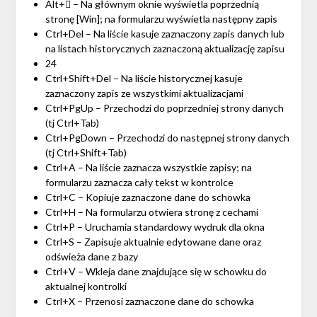
Alt+ – Na głównym oknie wyświetla poprzednią
stronę [Win]; na formularzu wyświetla następny zapis
Ctrl+Del – Na liście kasuje zaznaczony zapis danych lub
na listach historycznych zaznaczoną aktualizację zapisu
24
Ctrl+Shift+Del – Na liście historycznej kasuje
zaznaczony zapis ze wszystkimi aktualizacjami
Ctrl+PgUp – Przechodzi do poprzedniej strony danych
(tj Ctrl+Tab)
Ctrl+PgDown – Przechodzi do następnej strony danych
(tj Ctrl+Shift+Tab)
Ctrl+A – Na liście zaznacza wszystkie zapisy; na
formularzu zaznacza cały tekst w kontrolce
Ctrl+C – Kopiuje zaznaczone dane do schowka
Ctrl+H – Na formularzu otwiera stronę z cechami
Ctrl+P – Uruchamia standardowy wydruk dla okna
Ctrl+S – Zapisuje aktualnie edytowane dane oraz
odświeża dane z bazy
Ctrl+V – Wkleja dane znajdujące się w schowku do
aktualnej kontrolki
Ctrl+X – Przenosi zaznaczone dane do schowka