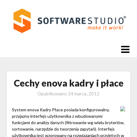
Skip
to
content
Cechy enova kadry i płace
Opublikowano
24 marca, 2012
System enova Kadry Płace posiada konfigurowalny,
przyjazny interfejs użytkownika z wbudowanymi
funkcjami do analizy danych (filtrowanie wg wielu kryteriów,
sortowanie, narzędzie do tworzenia zapytań). Interfejs
użytkownika jest wzorowany na rozwiązaniach przyjętych w