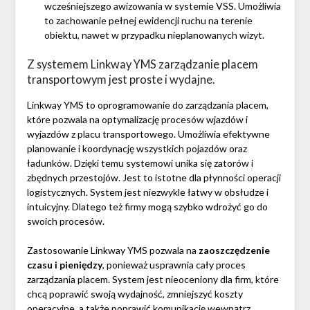
wcześniejszego awizowania w systemie VSS. Umożliwia
to zachowanie pełnej ewidencji ruchu na terenie
obiektu, nawet w przypadku nieplanowanych wizyt.
Z systemem Linkway YMS zarządzanie placem
transportowym jest proste i wydajne.
Linkway YMS to oprogramowanie do zarządzania placem,
które pozwala na optymalizację procesów wjazdów i
wyjazdów z placu transportowego. Umożliwia efektywne
planowanie i koordynację wszystkich pojazdów oraz
ładunków. Dzięki temu systemowi unika się zatorów i
zbędnych przestojów. Jest to istotne dla płynności operacji
logistycznych. System jest niezwykle łatwy w obsłudze i
intuicyjny. Dlatego też firmy mogą szybko wdrożyć go do
swoich procesów.
Zastosowanie Linkway YMS pozwala na
zaoszczędzenie
czasu i pieniędzy
, ponieważ usprawnia cały proces
zarządzania placem. System jest nieoceniony dla firm, które
chcą poprawić swoją wydajność, zmniejszyć koszty
operacyjne, a także poprawić komunikację wewnątrz