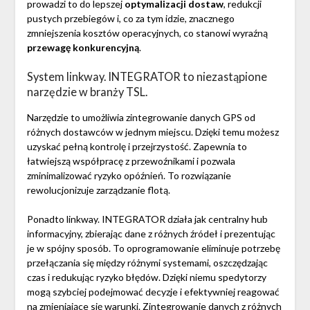
prowadzi to do lepszej
optymalizacji dostaw
, redukcji
pustych przebiegów i, co za tym idzie, znacznego
zmniejszenia kosztów operacyjnych, co stanowi wyraźną
przewagę konkurencyjną
.
System linkway. INTEGRATOR to niezastąpione
narzędzie w branży TSL.
Narzędzie to umożliwia zintegrowanie danych GPS od
różnych dostawców w jednym miejscu. Dzięki temu możesz
uzyskać pełną kontrolę i przejrzystość. Zapewnia to
łatwiejszą współpracę z przewoźnikami i pozwala
zminimalizować ryzyko opóźnień. To rozwiązanie
rewolucjonizuje zarządzanie flotą.
Ponadto linkway. INTEGRATOR działa jak centralny hub
informacyjny, zbierając dane z różnych źródeł i prezentując
je w spójny sposób. To oprogramowanie eliminuje potrzebę
przełączania się między różnymi systemami, oszczędzając
czas i redukując ryzyko błędów. Dzięki niemu spedytorzy
mogą szybciej podejmować decyzje i efektywniej reagować
na zmieniające się warunki. Zintegrowanie danych z różnych