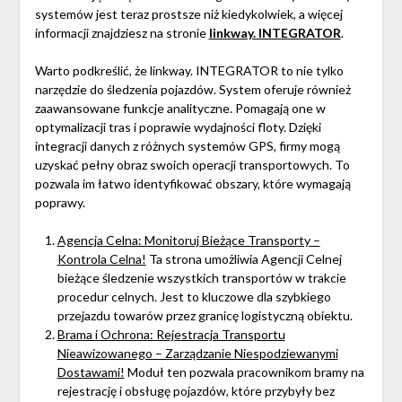
systemów jest teraz prostsze niż kiedykolwiek, a więcej
informacji znajdziesz na stronie
linkway. INTEGRATOR
.
Warto podkreślić, że linkway. INTEGRATOR to nie tylko
narzędzie do śledzenia pojazdów. System oferuje również
zaawansowane funkcje analityczne. Pomagają one w
optymalizacji tras i poprawie wydajności floty. Dzięki
integracji danych z różnych systemów GPS, firmy mogą
uzyskać pełny obraz swoich operacji transportowych. To
pozwala im łatwo identyfikować obszary, które wymagają
poprawy.
Agencja Celna: Monitoruj Bieżące Transporty –
Kontrola Celna!
Ta strona umożliwia Agencji Celnej
bieżące śledzenie wszystkich transportów w trakcie
procedur celnych. Jest to kluczowe dla szybkiego
przejazdu towarów przez granicę logistyczną obiektu.
Brama i Ochrona: Rejestracja Transportu
Nieawizowanego – Zarządzanie Niespodziewanymi
Dostawami!
Moduł ten pozwala pracownikom bramy na
rejestrację i obsługę pojazdów, które przybyły bez