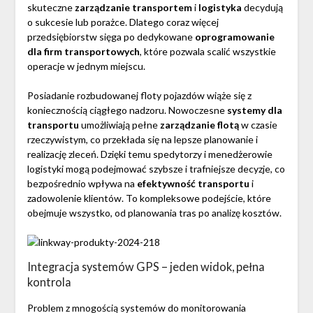
skuteczne
zarządzanie transportem
i
logistyka
decydują
o sukcesie lub porażce. Dlatego coraz więcej
przedsiębiorstw sięga po dedykowane
oprogramowanie
dla firm transportowych
, które pozwala scalić wszystkie
operacje w jednym miejscu.
Posiadanie rozbudowanej floty pojazdów wiąże się z
koniecznością ciągłego nadzoru. Nowoczesne
systemy dla
transportu
umożliwiają pełne
zarządzanie flotą
w czasie
rzeczywistym, co przekłada się na lepsze planowanie i
realizację zleceń. Dzięki temu spedytorzy i menedżerowie
logistyki mogą podejmować szybsze i trafniejsze decyzje, co
bezpośrednio wpływa na
efektywność transportu
i
zadowolenie klientów. To kompleksowe podejście, które
obejmuje wszystko, od planowania tras po analizę kosztów.
Integracja systemów GPS – jeden widok, pełna
kontrola
Problem z mnogością systemów do monitorowania