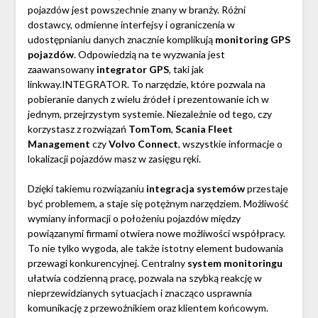
pojazdów jest powszechnie znany w branży. Różni
dostawcy, odmienne interfejsy i ograniczenia w
udostępnianiu danych znacznie komplikują
monitoring GPS
pojazdów
. Odpowiedzią na te wyzwania jest
zaawansowany
integrator GPS
, taki jak
linkway.INTEGRATOR. To narzędzie, które pozwala na
pobieranie danych z wielu źródeł i prezentowanie ich w
jednym, przejrzystym systemie. Niezależnie od tego, czy
korzystasz z rozwiązań
TomTom
,
Scania Fleet
Management
czy
Volvo Connect
, wszystkie informacje o
lokalizacji pojazdów masz w zasięgu ręki.
Dzięki takiemu rozwiązaniu
integracja systemów
przestaje
być problemem, a staje się potężnym narzędziem. Możliwość
wymiany informacji o położeniu pojazdów między
powiązanymi firmami otwiera nowe możliwości współpracy.
To nie tylko wygoda, ale także istotny element budowania
przewagi konkurencyjnej. Centralny
system monitoringu
ułatwia codzienną pracę, pozwala na szybką reakcję w
nieprzewidzianych sytuacjach i znacząco usprawnia
komunikację z przewoźnikiem oraz klientem końcowym.