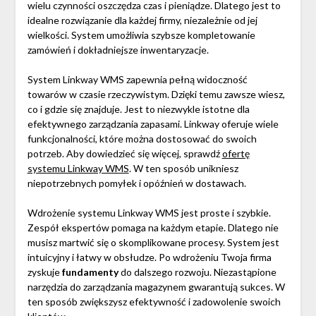
wielu czynności oszczędza czas i pieniądze. Dlatego jest to
idealne rozwiązanie dla każdej firmy, niezależnie od jej
wielkości. System umożliwia szybsze kompletowanie
zamówień i dokładniejsze inwentaryzacje.
System Linkway WMS zapewnia pełną widoczność
towarów w czasie rzeczywistym. Dzięki temu zawsze wiesz,
co i gdzie się znajduje. Jest to niezwykle istotne dla
efektywnego zarządzania zapasami. Linkway oferuje wiele
funkcjonalności, które można dostosować do swoich
potrzeb. Aby dowiedzieć się więcej, sprawdź
ofertę
systemu Linkway WMS
. W ten sposób unikniesz
niepotrzebnych pomyłek i opóźnień w dostawach.
Wdrożenie systemu Linkway WMS jest proste i szybkie.
Zespół ekspertów pomaga na każdym etapie. Dlatego nie
musisz martwić się o skomplikowane procesy. System jest
intuicyjny i łatwy w obsłudze. Po wdrożeniu Twoja firma
zyskuje
fundamenty
do dalszego rozwoju. Niezastąpione
narzędzia do zarządzania magazynem gwarantują sukces. W
ten sposób zwiększysz efektywność i zadowolenie swoich