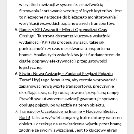
wszystkich awizacji w systemie, z możliwością
filtrowania i sortowania według różnych kryteriów. Jest
to niezbędne narzędzie do bieżącego monitorowania i
weryfikacji wszystkich zaplanowanych transportów.
Raporty KPI Awizacji – Mierz i Optymalizuj Czas
Obsługi!
Ta strona dostarcza kluczowe wskaźniki
wydajności (KPI) dla procesu awizacji, takie jak
punktualność czy czas oczekiwania transportu na
bramie. Analiza tych wskaźników jest fundamentem do
ciągłej poprawy efektywności i przepustowości
logistycznej.
Stwórz Nową Awizację – Zaplanuj Przyjazd Pojazdu
Teraz!
Użyj tego formularza, aby ręcznie wprowadzić i
zaplanować nową wizytę transportową, precyzyjnie
określając czas, datę, rodzaj towaru i przypisaną rampę.
Prawidłowe utworzenie awizacji gwarantuje sprawną
obsługę pojazdu po wjeździe na teren obiektu.
Transporty Oczekujące na Bramie – Nadzoruj Bieżący
Ruch!
Ta lista wyświetla pojazdy, które dotarły na teren
obiektu i oczekują na zatwierdzenie wjazdu przez bramę,
zgodnie ze swoimi awizacjami. Jest to kluczowy ekran