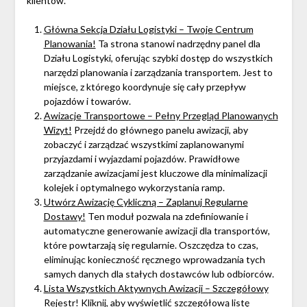
klientów.
Główna Sekcja Działu Logistyki – Twoje Centrum
Planowania!
Ta strona stanowi nadrzędny panel dla
Działu Logistyki, oferując szybki dostęp do wszystkich
narzędzi planowania i zarządzania transportem. Jest to
miejsce, z którego koordynuje się cały przepływ
pojazdów i towarów.
Awizacje Transportowe – Pełny Przegląd Planowanych
Wizyt!
Przejdź do głównego panelu awizacji, aby
zobaczyć i zarządzać wszystkimi zaplanowanymi
przyjazdami i wyjazdami pojazdów. Prawidłowe
zarządzanie awizacjami jest kluczowe dla minimalizacji
kolejek i optymalnego wykorzystania ramp.
Utwórz Awizację Cykliczną – Zaplanuj Regularne
Dostawy!
Ten moduł pozwala na zdefiniowanie i
automatyczne generowanie awizacji dla transportów,
które powtarzają się regularnie. Oszczędza to czas,
eliminując konieczność ręcznego wprowadzania tych
samych danych dla stałych dostawców lub odbiorców.
Lista Wszystkich Aktywnych Awizacji – Szczegółowy
Rejestr!
Kliknij, aby wyświetlić szczegółową listę