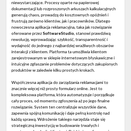
niewystarczające. Procesy oparte na papierowej
dokumentacji lub rozproszonych arkuszach kalkulacyjnych
generują chaos, prowadzą do kosztownych opóźnień i
frustrują zarówno klientów, jak i pracowników. Dlatego
nowoczesna aplikacja reklamacyjna, taka jak rozwiązanie
oferowane przez
SoftwareStudio
, stanowi prawdziwą
rewolucję, wprowadzając szybkość, transparentność i
wydajność do jednego z najbardziej wrażliwych obszarów
interakcji z klientem. Platforma ta umożliwia klientom
zarejestrowanym w sklepie internetowym błyskawiczne i
intuicyjne zgłaszanie problemów dotyczących zakupionych
produktów w zaledwie kilku prostych krokach.
Współczesna aplikacja do zarządzania reklamacjami to
znacznie więcej niż prosty formularz online. Jest to
kompleksowa platforma, która automatyzuje i porządkuje
cały proces, od momentu zgłoszenia aż po jego finalne
rozwiązanie. System ten centralizuje wszystkie dane,
zapewnia spójną komunikację i daje pełną kontrolę nad
każdą sprawą. Wdrożenie takiego narzędzia staje się
strategiczną inwestycją w budowanie trwałych i