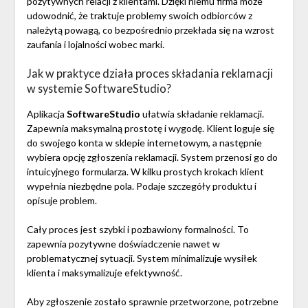
pozytywnych relacji z klientami. Dzięki niemu firma może
udowodnić, że traktuje problemy swoich odbiorców z
należytą powagą, co bezpośrednio przekłada się na wzrost
zaufania i lojalności wobec marki.
Jak w praktyce działa proces składania reklamacji
w systemie SoftwareStudio?
Aplikacja
SoftwareStudio
ułatwia składanie reklamacji.
Zapewnia maksymalną prostotę i wygodę. Klient loguje się
do swojego konta w sklepie internetowym, a następnie
wybiera opcję zgłoszenia reklamacji. System przenosi go do
intuicyjnego formularza. W kilku prostych krokach klient
wypełnia niezbędne pola. Podaje szczegóły produktu i
opisuje problem.
Cały proces jest szybki i pozbawiony formalności. To
zapewnia pozytywne doświadczenie nawet w
problematycznej sytuacji. System minimalizuje wysiłek
klienta i maksymalizuje efektywność.
Aby zgłoszenie zostało sprawnie przetworzone, potrzebne