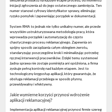
śledzenia produktu na każdym etapie procesu, od momentu
inicjacji zgłoszenia aż do jego ostatecznego zamknięcia. Ten
numer stanowi cyfrowy identyfikator sprawy, eliminując
ryzyko pomyłek i zapewniając porządek w dokumentacji.
System RMA to jednak nie tylko unikalny numer, ale przede
wszystkim ustrukturyzowana metodologia pracy, która
wprowadza porządek i automatyzację do często
chaotycznego procesu reklamacyjnego. Zapewnia on
spójny sposób zarządzania całym obiegiem zwrotu,
standaryzując poszczególne kroki i minimalizując potrzebę
ręcznej interwencji pracowników. Dzięki temu systemowi
żadna sprawa nie zostaje pominięta ani opóźniona, a firma
zyskuje pełną kontrolę nad każdym etapem. Jest to
technologiczny kręgosłup aplikacji, który gwarantuje, że
obsługa reklamacji przebiega w sposób płynny,
przewidywalny i efektywny.
Jakie wymierne korzyści przynosi wdrożenie
aplikacji reklamacyjnej?
Implementacja aplikacji reklamacyjnej przynosi firmie szereg