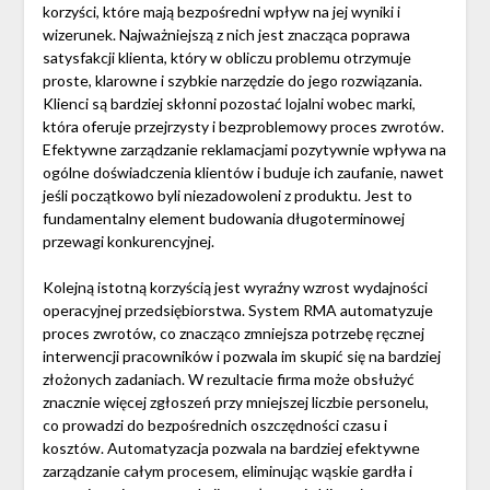
korzyści, które mają bezpośredni wpływ na jej wyniki i
wizerunek. Najważniejszą z nich jest znacząca poprawa
satysfakcji klienta, który w obliczu problemu otrzymuje
proste, klarowne i szybkie narzędzie do jego rozwiązania.
Klienci są bardziej skłonni pozostać lojalni wobec marki,
która oferuje przejrzysty i bezproblemowy proces zwrotów.
Efektywne zarządzanie reklamacjami pozytywnie wpływa na
ogólne doświadczenia klientów i buduje ich zaufanie, nawet
jeśli początkowo byli niezadowoleni z produktu. Jest to
fundamentalny element budowania długoterminowej
przewagi konkurencyjnej.
Kolejną istotną korzyścią jest wyraźny wzrost wydajności
operacyjnej przedsiębiorstwa. System RMA automatyzuje
proces zwrotów, co znacząco zmniejsza potrzebę ręcznej
interwencji pracowników i pozwala im skupić się na bardziej
złożonych zadaniach. W rezultacie firma może obsłużyć
znacznie więcej zgłoszeń przy mniejszej liczbie personelu,
co prowadzi do bezpośrednich oszczędności czasu i
kosztów. Automatyzacja pozwala na bardziej efektywne
zarządzanie całym procesem, eliminując wąskie gardła i