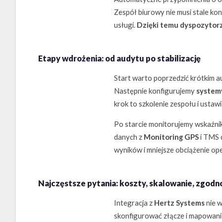
Zespół biurowy nie musi stale kon
usługi.
Dzięki temu dyspozytorz
Etapy wdrożenia: od audytu po stabilizację
Start warto poprzedzić krótkim a
Następnie konfigurujemy
systemy
krok to szkolenie zespołu i ustawi
Po starcie monitorujemy wskaźnik
danych z
Monitoring GPS
i TMS 
wyników i mniejsze obciążenie op
Najczęstsze pytania: koszty, skalowanie, zgodn
Integracja z
Hertz Systems
nie w
skonfigurować złącze i mapowan