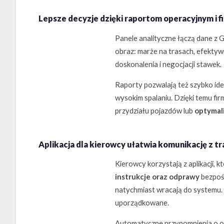
Lepsze decyzje dzięki raportom operacyjnym i 
Panele analityczne łączą dane z 
obraz: marże na trasach, efektyw
doskonalenia i negocjacji stawek.
Raporty pozwalają też szybko id
wysokim spalaniu. Dzięki temu fir
przydziału pojazdów lub
optymal
Aplikacja dla kierowcy ułatwia komunikację z tr
Kierowcy korzystają z aplikacji, k
instrukcje oraz odprawy
bezpośr
natychmiast wracają do systemu. 
uporządkowane.
Automatyczne przypomnienia o 