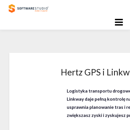
Skip
to
content
Hertz GPS i Linkw
Logistyka transportu drogoweg
Linkway daje pełną kontrolę n
usprawnia planowanie tras i r
zwiększasz zyski i zyskujesz 