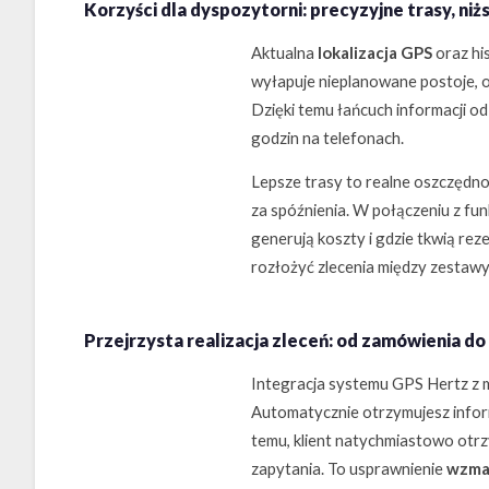
Korzyści dla dyspozytorni: precyzyjne trasy, niż
Aktualna
lokalizacja GPS
oraz hi
wyłapuje nieplanowane postoje, o
Dzięki temu łańcuch informacji od 
godzin na telefonach.
Lepsze trasy to realne oszczędnoś
za spóźnienia. W połączeniu z fu
generują koszty i gdzie tkwią re
rozłożyć zlecenia między zestawy
Przejrzysta realizacja zleceń: od zamówienia d
Integracja systemu GPS Hertz z 
Automatycznie otrzymujesz informa
temu, klient natychmiastowo otrz
zapytania. To usprawnienie
wzmac