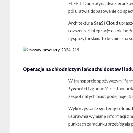
FLEET. Dane płyną dwukierunkowo
pól ułatwia dopasowanie do specy
Architektura
SaaS
i
Cloud
upraszc
rozszerzać integrację o kolejne ź
dyspozytorskim. To bezpieczna ści
Operacje na chłodniczym łańcuchu dostaw i ład
W transporcie spożywczym i farmac
żywności
i zgodność ze standarda
zespół natychmiast podejmuje dzia
Wykorzystanie
systemy telema
usprawnia wymianę informacji z m
punktach załadunku przebiegają p