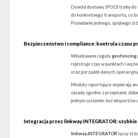
Dowód dostawy (POD) trafia do s
do konkretnego transportu, co ba
Posiadanie jednego, spójnego źró
Bezpieczeństwo i compliance: kontrola czasu pr
Wbudowane reguły
geofencing
rejestruje czas w punktach i wyz
oraz porządek danych operacyjnych
Moduły raportujące wspierają an
zasady zgodne z przepisami, zbil
jednym systemie, bez eksportów 
Integracja przez linkway.INTEGRATOR: szybkie 
linkway.INTEGRATOR
łączy źró