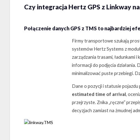
Czy integracja Hertz GPS z Linkway n
Połączenie danych GPS z TMS to najbardziej ef
Firmy transportowe szukają prosty
systemów Hertz Systems z moduła
zarządzania trasami, ładunkami i
informacji do podjęcia działania.
minimalizować puste przebiegi. D
Dane o pozycji i statusie pojazdu
estimated time of arrival
, ocen
przejrzyste. Znika „ręczne” przep
decyzjach zamiast na żmudnej admi