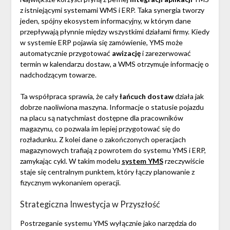
z istniejącymi systemami WMS i ERP. Taka synergia tworzy
jeden, spójny ekosystem informacyjny, w którym dane
przepływają płynnie między wszystkimi działami firmy. Kiedy
w systemie ERP pojawia się zamówienie, YMS może
automatycznie przygotować
awizację
i zarezerwować
termin w kalendarzu dostaw, a WMS otrzymuje informację o
nadchodzącym towarze.
Ta współpraca sprawia, że cały
łańcuch dostaw
działa jak
dobrze naoliwiona maszyna. Informacje o statusie pojazdu
na placu są natychmiast dostępne dla pracowników
magazynu, co pozwala im lepiej przygotować się do
rozładunku. Z kolei dane o zakończonych operacjach
magazynowych trafiają z powrotem do systemu YMS i ERP,
zamykając cykl. W takim modelu
system YMS
rzeczywiście
staje się centralnym punktem, który łączy planowanie z
fizycznym wykonaniem operacji.
Strategiczna Inwestycja w Przyszłość
Postrzeganie systemu YMS wyłącznie jako narzędzia do