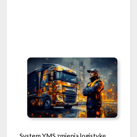
System YMS zmienia logistykę