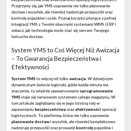
Przyjrzymy się, jak YMS usprawnia nie tylko planowanie
dostaw i wysyłek, ale również nadzoruje przepustki oraz
kontrolę pojazdów i osób. Poznaj korzyści płynące z pełnej
integracji YMS z Twoimi obecnymi systemami WMS i ERP i
zobacz, jak technologia może stać się sercem Twojego
łańcucha dostaw.
System YMS to Coś Więcej Niż Awizacja
– To Gwarancja Bezpieczeństwa i
Efektywności
System YMS
to więcej niż tylko
awizacja
. W dzisiejszym
dynamicznym świecie logistyki, gdzie każda minuta ma
znaczenie, to właśnie zaawansowane
oprogramowanie
YMS
staje się nerwowym systemem całego magazynu. W
tym artykule zagłębiamy się w jego istotną rolę w
zapewnianiu
bezpieczeństwa
oraz
efektywności
operacji
logistycznych. To platforma, która nie tylko usprawnia
planowanie dostaw
i wysyłek, ale również kompleksowo
nadzoruje przepustki oraz prowadzi
kontrolę
pojazdów i