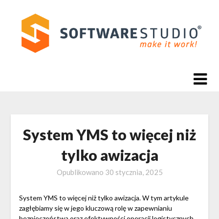
Skip
to
content
System YMS to więcej niż
tylko awizacja
Opublikowano
30 stycznia, 2025
System YMS to więcej niż tylko awizacja. W tym artykule
zagłębiamy się w jego kluczową rolę w zapewnianiu
bezpieczeństwa oraz efektywności operacji logistycznych.