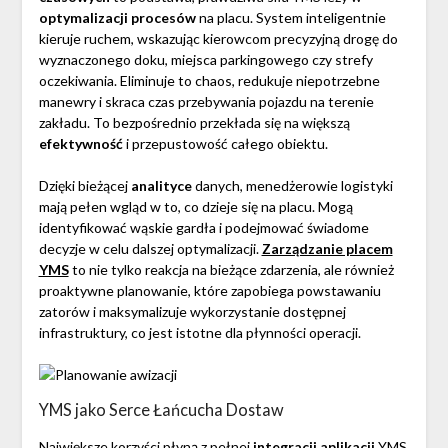
optymalizacji procesów
na placu. System inteligentnie
kieruje ruchem, wskazując kierowcom precyzyjną drogę do
wyznaczonego doku, miejsca parkingowego czy strefy
oczekiwania. Eliminuje to chaos, redukuje niepotrzebne
manewry i skraca czas przebywania pojazdu na terenie
zakładu. To bezpośrednio przekłada się na większą
efektywność
i przepustowość całego obiektu.
Dzięki bieżącej
analityce
danych, menedżerowie logistyki
mają pełen wgląd w to, co dzieje się na placu. Mogą
identyfikować wąskie gardła i podejmować świadome
decyzje w celu dalszej optymalizacji.
Zarządzanie placem
YMS
to nie tylko reakcja na bieżące zdarzenia, ale również
proaktywne planowanie, które zapobiega powstawaniu
zatorów i maksymalizuje wykorzystanie dostępnej
infrastruktury, co jest istotne dla płynności operacji.
YMS jako Serce Łańcucha Dostaw
Największe korzyści płyną z pełnej
integracji aplikacji
YMS