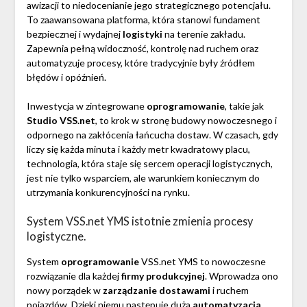
awizacji to niedocenianie jego strategicznego potencjału.
To zaawansowana platforma, która stanowi fundament
bezpiecznej i wydajnej
logistyki
na terenie zakładu.
Zapewnia pełną widoczność, kontrolę nad ruchem oraz
automatyzuje procesy, które tradycyjnie były źródłem
błędów i opóźnień.
Inwestycja w zintegrowane
oprogramowanie
, takie jak
Studio VSS.net
, to krok w stronę budowy nowoczesnego i
odpornego na zakłócenia łańcucha dostaw. W czasach, gdy
liczy się każda minuta i każdy metr kwadratowy placu,
technologia, która staje się sercem operacji logistycznych,
jest nie tylko wsparciem, ale warunkiem koniecznym do
utrzymania konkurencyjności na rynku.
System VSS.net YMS istotnie zmienia procesy
logistyczne.
System
oprogramowanie
VSS.net YMS to nowoczesne
rozwiązanie dla każdej
firmy produkcyjnej
. Wprowadza ono
nowy porządek w
zarządzanie dostawami
i ruchem
pojazdów. Dzięki niemu następuje duża
automatyzacja