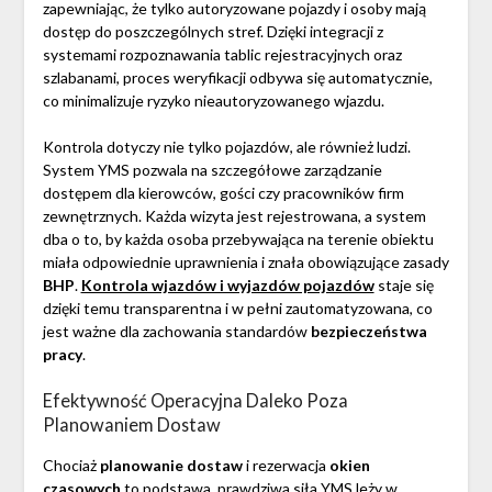
zapewniając, że tylko autoryzowane pojazdy i osoby mają
dostęp do poszczególnych stref. Dzięki integracji z
systemami rozpoznawania tablic rejestracyjnych oraz
szlabanami, proces weryfikacji odbywa się automatycznie,
co minimalizuje ryzyko nieautoryzowanego wjazdu.
Kontrola dotyczy nie tylko pojazdów, ale również ludzi.
System YMS pozwala na szczegółowe zarządzanie
dostępem dla kierowców, gości czy pracowników firm
zewnętrznych. Każda wizyta jest rejestrowana, a system
dba o to, by każda osoba przebywająca na terenie obiektu
miała odpowiednie uprawnienia i znała obowiązujące zasady
BHP
.
Kontrola wjazdów i wyjazdów pojazdów
staje się
dzięki temu transparentna i w pełni zautomatyzowana, co
jest ważne dla zachowania standardów
bezpieczeństwa
pracy
.
Efektywność Operacyjna Daleko Poza
Planowaniem Dostaw
Chociaż
planowanie dostaw
i rezerwacja
okien
czasowych
to podstawa, prawdziwa siła YMS leży w