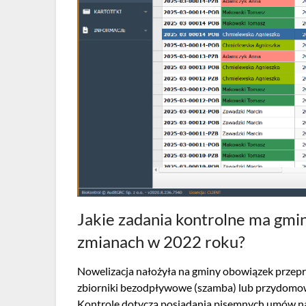
Jakie zadania kontrolne ma gmin
zmianach w 2022 roku?
Nowelizacja nałożyła na gminy obowiązek przep
zbiorniki bezodpływowe (szamba) lub przydomowe
Kontrole dotyczą posiadania pisemnych umów na