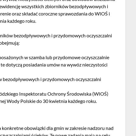
ć ewidencję wszystkich zbiorników bezodpływowych i
renie oraz składać coroczne sprawozdania do WIOŚ i
nia każdego roku.
orników bezodpływowych i przydomowych oczyszczalni
obejmują:
posażonych w szamba lub przydomowe oczyszczalnie
le te dotyczą posiadania umów na wywóz nieczystości
ów bezodpływowych i przydomowych oczyszczalni
ódzkiego Inspektoratu Ochrony Środowiska (WIOŚ)
ej Wody Polskie do 30 kwietnia każdego roku.
 konkretne obowiązki dla gmin w zakresie nadzoru nad
yszczalniami ścieków. Te nowe zadania mają na celu