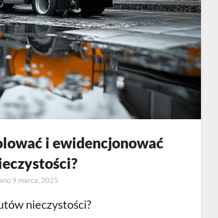
rolować i ewidencjonować
ieczystości?
wano
9 marca, 2025
utów nieczystości?