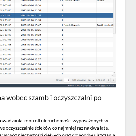
a wobec szamb i oczyszczalni po
rowadzania kontroli nieruchomości wyposażonych w
 oczyszczalnie ścieków co najmniej raz na dwa lata.
 wywóz nieczystości ciekłych oraz dowodów uiszczania