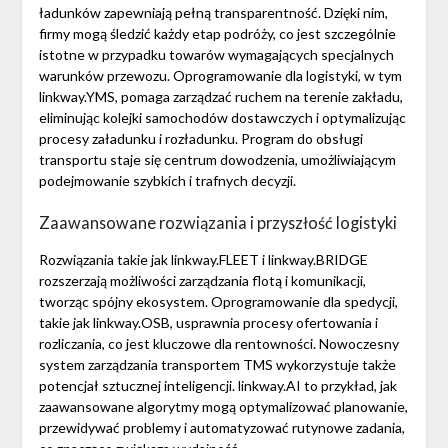
ładunków zapewniają pełną transparentność. Dzięki nim,
firmy mogą śledzić każdy etap podróży, co jest szczególnie
istotne w przypadku towarów wymagających specjalnych
warunków przewozu. Oprogramowanie dla logistyki, w tym
linkway.YMS, pomaga zarządzać ruchem na terenie zakładu,
eliminując kolejki samochodów dostawczych i optymalizując
procesy załadunku i rozładunku. Program do obsługi
transportu staje się centrum dowodzenia, umożliwiającym
podejmowanie szybkich i trafnych decyzji.
Zaawansowane rozwiązania i przyszłość logistyki
Rozwiązania takie jak linkway.FLEET i linkway.BRIDGE
rozszerzają możliwości zarządzania flotą i komunikacji,
tworząc spójny ekosystem. Oprogramowanie dla spedycji,
takie jak linkway.OSB, usprawnia procesy ofertowania i
rozliczania, co jest kluczowe dla rentowności. Nowoczesny
system zarządzania transportem TMS wykorzystuje także
potencjał sztucznej inteligencji. linkway.AI to przykład, jak
zaawansowane algorytmy mogą optymalizować planowanie,
przewidywać problemy i automatyzować rutynowe zadania,