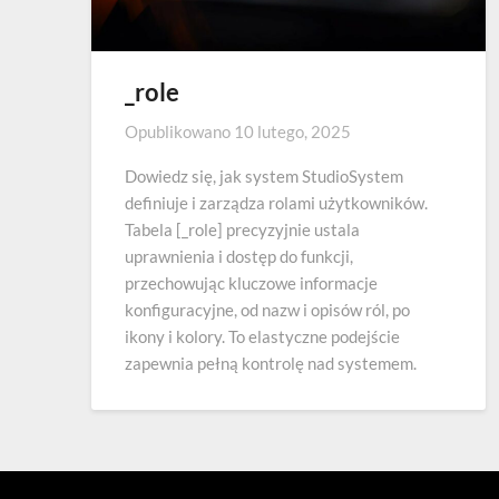
_role
Opublikowano
10 lutego, 2025
Dowiedz się, jak system StudioSystem
definiuje i zarządza rolami użytkowników.
Tabela [_role] precyzyjnie ustala
uprawnienia i dostęp do funkcji,
przechowując kluczowe informacje
konfiguracyjne, od nazw i opisów ról, po
ikony i kolory. To elastyczne podejście
zapewnia pełną kontrolę nad systemem.