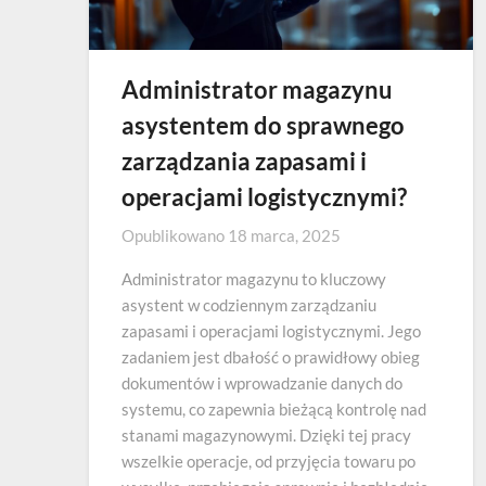
Administrator magazynu
asystentem do sprawnego
zarządzania zapasami i
operacjami logistycznymi?
Opublikowano
18 marca, 2025
Administrator magazynu to kluczowy
asystent w codziennym zarządzaniu
zapasami i operacjami logistycznymi. Jego
zadaniem jest dbałość o prawidłowy obieg
dokumentów i wprowadzanie danych do
systemu, co zapewnia bieżącą kontrolę nad
stanami magazynowymi. Dzięki tej pracy
wszelkie operacje, od przyjęcia towaru po