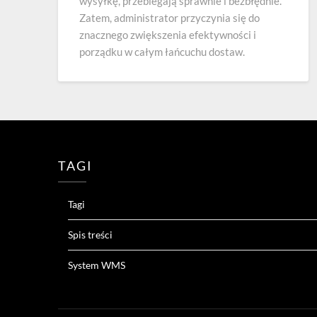
wysyłkę, przebiegają sprawnie i bezbłędnie.
Zatem, administrator przyczynia się do
znacznego zwiększenia efektywności i
porządku w całym łańcuchu dostaw.
TAGI
Tagi
Spis treści
System WMS