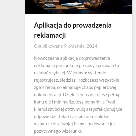
Aplikacja do prowadzenia
reklamacji
Opublikowano
9 kwietnia, 2024
Nowoczesna aplikacja do prowadzenia
reklamacji porządkuje procesy i pozwala Ci
działać szybciej. W jednym systemie
rejestrujesz, śledzisz i rozliczasz wszystkie
zgłoszenia, co eliminuje chaos papierowej
dokumentacji. Dzięki temu zyskujesz pełną
kontrolę i minimalizujesz pomyłki, a Twoi
klienci szybciej otrzymują satysfakcjonujące
odpowiedzi. Takie narzędzie to solidne
wsparcie dla Twojej firmy i budowanie jej
pozytywnego wizerunku.