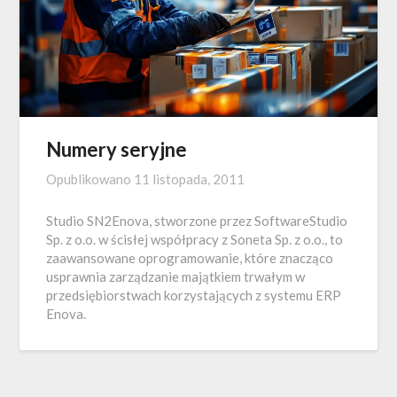
Numery seryjne
Opublikowano
11 listopada, 2011
Studio SN2Enova, stworzone przez SoftwareStudio
Sp. z o.o. w ścisłej współpracy z Soneta Sp. z o.o., to
zaawansowane oprogramowanie, które znacząco
usprawnia zarządzanie majątkiem trwałym w
przedsiębiorstwach korzystających z systemu ERP
Enova.