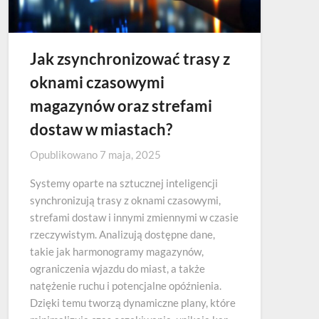
Jak zsynchronizować trasy z
oknami czasowymi
magazynów oraz strefami
dostaw w miastach?
Opublikowano
7 maja, 2025
Systemy oparte na sztucznej inteligencji
synchronizują trasy z oknami czasowymi,
strefami dostaw i innymi zmiennymi w czasie
rzeczywistym. Analizują dostępne dane,
takie jak harmonogramy magazynów,
ograniczenia wjazdu do miast, a także
natężenie ruchu i potencjalne opóźnienia.
Dzięki temu tworzą dynamiczne plany, które