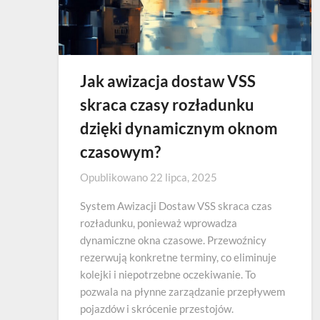
Jak awizacja dostaw VSS
skraca czasy rozładunku
dzięki dynamicznym oknom
czasowym?
Opublikowano
22 lipca, 2025
System Awizacji Dostaw VSS skraca czas
rozładunku, ponieważ wprowadza
dynamiczne okna czasowe. Przewoźnicy
rezerwują konkretne terminy, co eliminuje
kolejki i niepotrzebne oczekiwanie. To
pozwala na płynne zarządzanie przepływem
pojazdów i skrócenie przestojów.