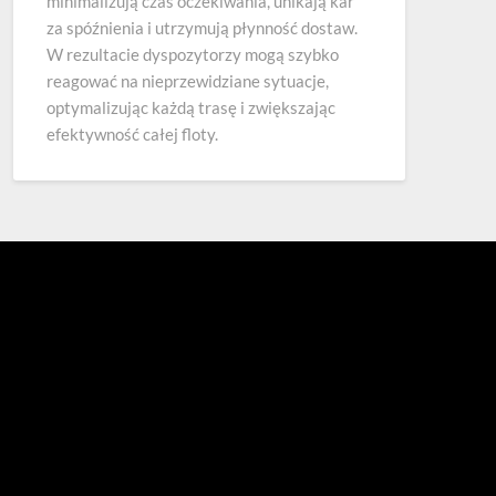
minimalizują czas oczekiwania, unikają kar
za spóźnienia i utrzymują płynność dostaw.
W rezultacie dyspozytorzy mogą szybko
reagować na nieprzewidziane sytuacje,
optymalizując każdą trasę i zwiększając
efektywność całej floty.