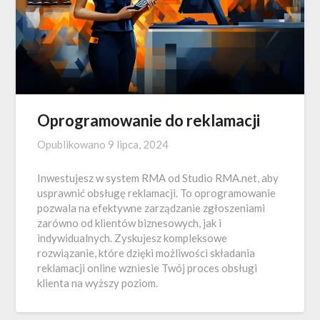
Oprogramowanie do reklamacji
Opublikowano
9 lipca, 2024
Inwestujesz w system RMA od Studio RMA.net, aby
usprawnić obsługę reklamacji. To oprogramowanie
pozwala na efektywne zarządzanie zgłoszeniami
zarówno od klientów biznesowych, jak i
indywidualnych. Zyskujesz kompleksowe
rozwiązanie, które dzięki możliwości składania
reklamacji online wzniesie Twój proces obsługi
klienta na wyższy poziom.