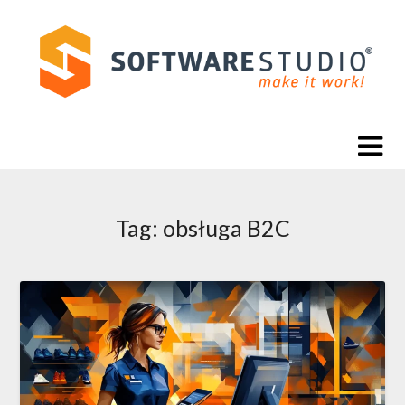
Skip
to
content
Tag:
obsługa B2C