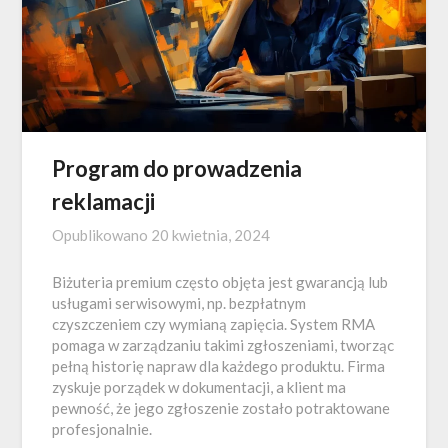
Program do prowadzenia
reklamacji
Opublikowano
20 kwietnia, 2024
Biżuteria premium często objęta jest gwarancją lub
usługami serwisowymi, np. bezpłatnym
czyszczeniem czy wymianą zapięcia. System RMA
pomaga w zarządzaniu takimi zgłoszeniami, tworząc
pełną historię napraw dla każdego produktu. Firma
zyskuje porządek w dokumentacji, a klient ma
pewność, że jego zgłoszenie zostało potraktowane
profesjonalnie.