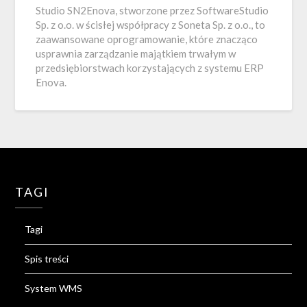
Studio SN2Enova, stworzone przez SoftwareStudio
Sp. z o.o. w ścisłej współpracy z Soneta Sp. z o.o., to
zaawansowane oprogramowanie, które znacząco
usprawnia zarządzanie majątkiem trwałym w
przedsiębiorstwach korzystających z systemu ERP
Enova.
TAGI
Tagi
Spis treści
System WMS