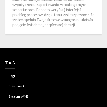
wypożyczenia i raportowanie, w realistycznych
scenariuszach. Ponadto weryfikuj interfejs i
przebieg procesów; dzięki temu zyskasz pewność, że
system spełnia Twoje firmowe wymagania i ułatwia
podjęcie świadomej, bezpiecznej decyzji.
TAGI
Tagi
Spis treści
System WMS