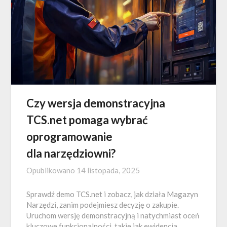
Czy wersja demonstracyjna
TCS.net pomaga wybrać
oprogramowanie
dla narzędziowni?
Opublikowano
14 listopada, 2025
Sprawdź demo TCS.net i zobacz, jak działa Magazyn
Narzędzi, zanim podejmiesz decyzję o zakupie.
Uruchom wersję demonstracyjną i natychmiast oceń
kluczowe funkcjonalności, takie jak ewidencja,