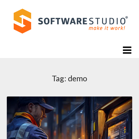
Skip
to
content
Tag:
demo