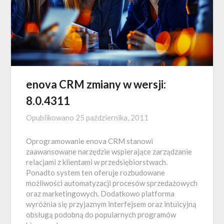
enova CRM zmiany w wersji:
8.0.4311
Opublikowano
25 października, 2011
Oprogramowanie enova CRM stanowi
zaawansowane narzędzie wspierające zarządzanie
relacjami z klientami w przedsiębiorstwach.
Ponadto system ten oferuje rozbudowane
możliwości automatyzacji procesów sprzedażowych
oraz marketingowych. Dodatkowo platforma
wyróżnia się przyjaznym interfejsem oraz intuicyjną
obsługą podobną do popularnych programów