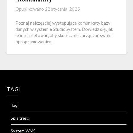
Opublikowano
22 stycznia, 2025
Poznaj najczęściej występujące komunikaty bazy
danych w systemie StudioSystem. Dowiedz się, jak
je interpretować, aby skutecznie zarządzać swoim
oprogramowaniem.
TAGI
Tagi
Spis treści
System WMS