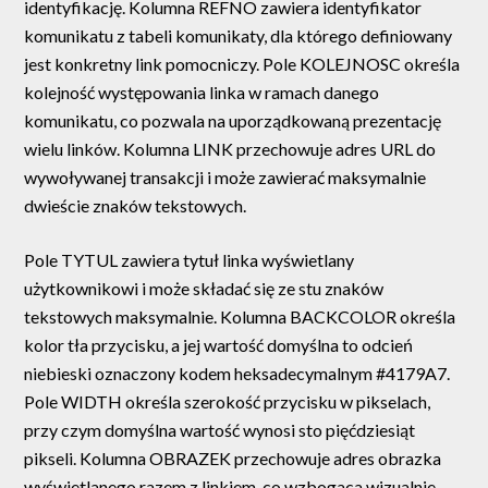
identyfikację. Kolumna REFNO zawiera identyfikator
komunikatu z tabeli komunikaty, dla którego definiowany
jest konkretny link pomocniczy. Pole KOLEJNOSC określa
kolejność występowania linka w ramach danego
komunikatu, co pozwala na uporządkowaną prezentację
wielu linków. Kolumna LINK przechowuje adres URL do
wywoływanej transakcji i może zawierać maksymalnie
dwieście znaków tekstowych.
Pole TYTUL zawiera tytuł linka wyświetlany
użytkownikowi i może składać się ze stu znaków
tekstowych maksymalnie. Kolumna BACKCOLOR określa
kolor tła przycisku, a jej wartość domyślna to odcień
niebieski oznaczony kodem heksadecymalnym #4179A7.
Pole WIDTH określa szerokość przycisku w pikselach,
przy czym domyślna wartość wynosi sto pięćdziesiąt
pikseli. Kolumna OBRAZEK przechowuje adres obrazka
wyświetlanego razem z linkiem, co wzbogaca wizualnie