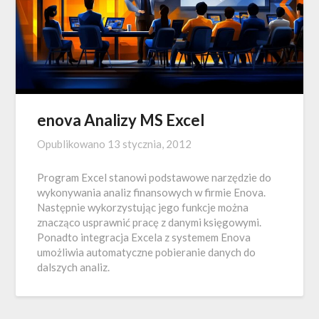
enova Analizy MS Excel
Opublikowano
13 stycznia, 2012
Program Excel stanowi podstawowe narzędzie do
wykonywania analiz finansowych w firmie Enova.
Następnie wykorzystując jego funkcje można
znacząco usprawnić pracę z danymi księgowymi.
Ponadto integracja Excela z systemem Enova
umożliwia automatyczne pobieranie danych do
dalszych analiz.