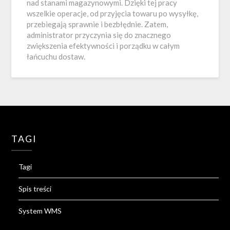
nad stanami magazynowymi. Dzięki tej pracy
wszelkie operacje, od przyjęcia towaru po wysyłkę,
przebiegają sprawnie i bezbłędnie. Zatem,
administrator przyczynia się do znacznego
zwiększenia efektywności i porządku w całym
łańcuchu dostaw.
TAGI
Tagi
Spis treści
System WMS