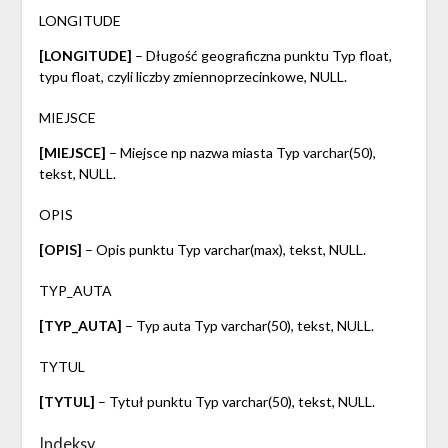
LONGITUDE
[LONGITUDE]
– Długość geograficzna punktu Typ float,
typu float, czyli liczby zmiennoprzecinkowe, NULL.
MIEJSCE
[MIEJSCE]
– Miejsce np nazwa miasta Typ varchar(50),
tekst, NULL.
OPIS
[OPIS]
– Opis punktu Typ varchar(max), tekst, NULL.
TYP_AUTA
[TYP_AUTA]
– Typ auta Typ varchar(50), tekst, NULL.
TYTUL
[TYTUL]
– Tytuł punktu Typ varchar(50), tekst, NULL.
Indeksy