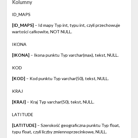
Kolumny
ID_MAPS
[ID_MAPS]
– Id mapy Typ int, typu int, czyli przechowuje
wartości całkowite, NOT NULL.
IKONA
[IKONA]
– Ikona punktu Typ varchar(max), tekst, NULL.
KOD
[KOD]
– Kod punktu Typ varchar(50), tekst, NULL.
KRAJ
[KRAJ]
– Kraj Typ varchar(50), tekst, NULL.
LATITUDE
[LATITUDE]
– Szerokość geograficzna punktu Typ float,
typu float, czyli liczby zmiennoprzecinkowe, NULL.