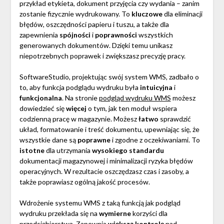
przykład etykieta, dokument przyjęcia czy wydania – zanim
zostanie fizycznie wydrukowany. To
kluczowe
dla eliminacji
błędów, oszczędności papieru i tuszu, a także dla
zapewnienia
spójności
i
poprawności
wszystkich
generowanych dokumentów. Dzięki temu unikasz
niepotrzebnych poprawek i zwiększasz precyzję pracy.
SoftwareStudio, projektując swój system WMS, zadbało o
to, aby funkcja podglądu wydruku była
intuicyjna
i
funkcjonalna
. Na stronie
podgląd wydruku WMS
możesz
dowiedzieć się
więcej
o tym, jak ten moduł wspiera
codzienną pracę w magazynie. Możesz
łatwo
sprawdzić
układ, formatowanie i treść dokumentu, upewniając się, że
wszystkie dane są
poprawne
i zgodne z oczekiwaniami. To
istotne
dla utrzymania
wysokiego standardu
dokumentacji magazynowej i minimalizacji ryzyka błędów
operacyjnych. W rezultacie oszczędzasz czas i zasoby, a
także poprawiasz ogólną jakość procesów.
Wdrożenie systemu WMS z taką funkcją jak podgląd
wydruku przekłada się na
wymierne
korzyści dla
przedsiębiorstwa. Zapewnia
większą kontrolę
nad