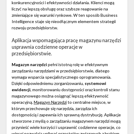
konkurencyjności i efektywności działania. Klienci mogą
liczyć na lepszą obsługę oraz szybsze reagowanie na
zmieniające się warunki rynkowe. W ten sposób Business
Intelligence staje się nieodłącznym elementem strategii
rozwoju przedsiębiorstw.
Aplikacja wspomagająca pracę magazynu narzędzi
usprawnia codzienne operacje w
przedsiębiorstwie.
Magazyn narzędzi
pełni istotną rolę w efektywnym
zarządzaniu narzędziami w przedsiębiorstwie, dlatego
wymaga wsparcia specjalistycznego oprogramowania.
Dzięki odpowiedniemu zorganizowaniu,
systemowi
ewidencji
, monitorowaniu dostępności oraz kontroli stanu
magazynowego można osiągnąć lepszą efektywność
operacyjną.
Magazyn Narzędzi
to centralne miejsce, w
którym przechowuje się narzędzia, zarządza ich
dostępnością i zapewnia ich sprawną dystrybucję. Aplikacje
stworzone z myślą o zarządzaniu magazynem narzędzi mogą
przynieść wiele korzyści i usprawnić codzienne operacje, co
więcej pozwalają uniknąć przestojów związanych z brakiem